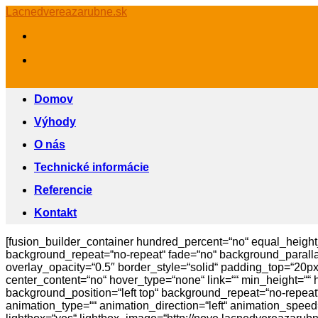
Skip
Lacnedvereazarubne.sk
to
content
Domov
Výhody
O nás
Technické informácie
Referencie
Kontakt
[fusion_builder_container hundred_percent=“no“ equal_height_c
background_repeat=“no-repeat“ fade=“no“ background_paralla
overlay_opacity=“0.5″ border_style=“solid“ padding_top=“20p
center_content=“no“ hover_type=“none“ link=““ min_height=““ hi
background_position=“left top“ background_repeat=“no-repeat“
animation_type=““ animation_direction=“left“ animation_speed