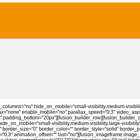
olumns=“no“ hide_on_mobile=“small-visibility,medium-visibility
x=“none“ enable_mobile=“no“ parallax_speed=“0.3″ video_aspe
x“ padding_bottom=“20px“][fusion_builder_row][fusion_builder_
de_on_mobile=“small-visibility,medium-visibility,large-visibili
 border_size=“0″ border_color=““ border_style=“solid“ border_p
=“0.3″ animation_offset=““ last=“no“][fusion_imageframe image