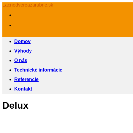
Skip
Lacnedvereazarubne.sk
to
content
Domov
Výhody
O nás
Technické informácie
Referencie
Kontakt
Delux