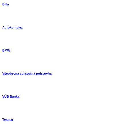
Billa
Agrokomplex
BMW
Všeobecná zdravotná poisťovňa
VÚB Banka
Tekmar