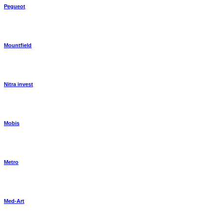
Pegueot
Mountfield
Nitra invest
Mobis
Metro
Med-Art