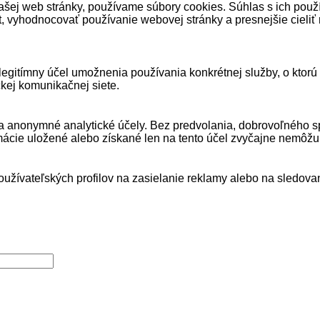
ašej web stránky, používame súbory cookies. Súhlas s ich pou
, vyhodnocovať používanie webovej stránky a presnejšie cieliť
legitímny účel umožnenia používania konkrétnej služby, o ktorú
kej komunikačnej siete.
na anonymné analytické účely. Bez predvolania, dobrovoľného s
ácie uložené alebo získané len na tento účel zvyčajne nemôžu p
používateľských profilov na zasielanie reklamy alebo na sledov